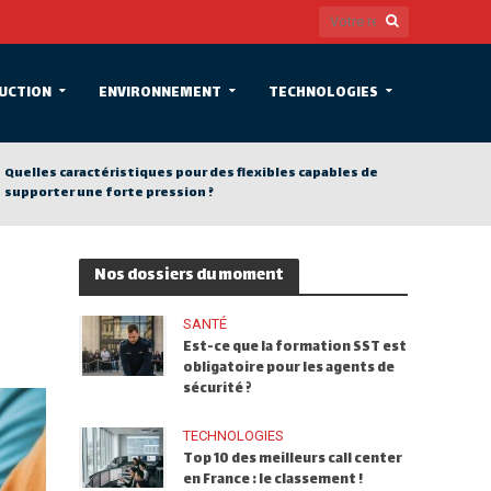
UCTION
ENVIRONNEMENT
TECHNOLOGIES
Quelles caractéristiques pour des flexibles capables de
supporter une forte pression ?
Nos dossiers du moment
SANTÉ
Est-ce que la formation SST est
obligatoire pour les agents de
sécurité ?
TECHNOLOGIES
Top 10 des meilleurs call center
en France : le classement !