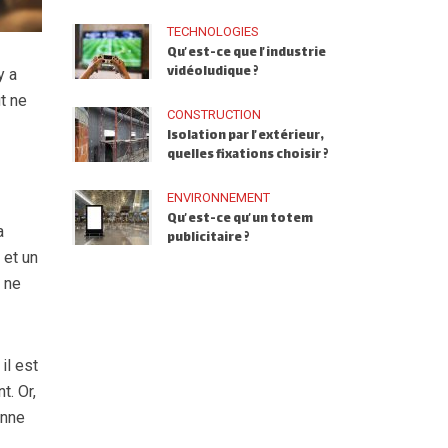
TECHNOLOGIES
Qu’est-ce que l’industrie
vidéoludique ?
y a
t ne
CONSTRUCTION
Isolation par l’extérieur,
quelles fixations choisir ?
ENVIRONNEMENT
Qu’est-ce qu’un totem
a
publicitaire ?
 et un
e ne
il est
t. Or,
onne