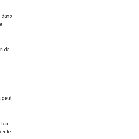
e dans
se
in de
a peut
loin
per le