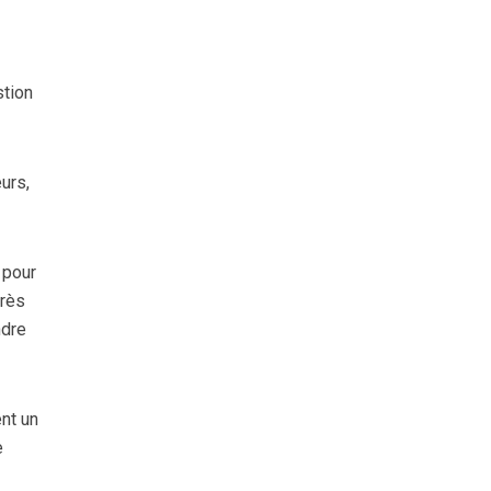
stion
urs,
 pour
près
ndre
ent un
e