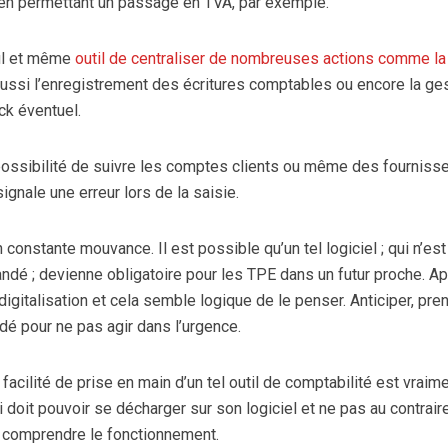
 en permettant un passage en TVA, par exemple.
eul et même
outil de centraliser de nombreuses actions comme la
aussi l’enregistrement des écritures comptables ou encore la ge
ock éventuel.
 possibilité de suivre les comptes clients ou même des fournisse
signale une erreur lors de la saisie.
constante mouvance. Il est possible qu’un tel logiciel ; qui n’est
ndé ; devienne obligatoire pour les TPE dans un futur proche. A
digitalisation et cela semble logique de le penser. Anticiper, pre
é pour ne pas agir dans l’urgence.
facilité de prise en main d’un tel outil de comptabilité est vraim
ui doit pouvoir se décharger sur son logiciel et ne pas au contrair
n comprendre le fonctionnement.